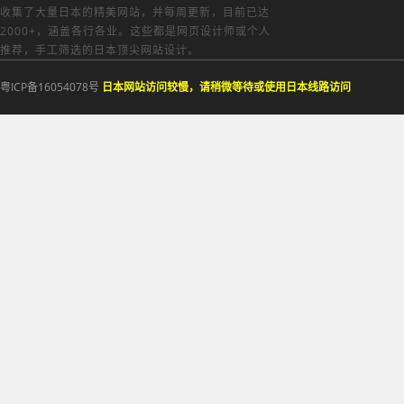
收集了大量日本的精美网站，并每周更新，目前已达
2000+，涵盖各行各业。这些都是网页设计师或个人
推荐，手工筛选的日本顶尖网站设计。
粤ICP备16054078号
日本网站访问较慢，请稍微等待或使用日本线路访问