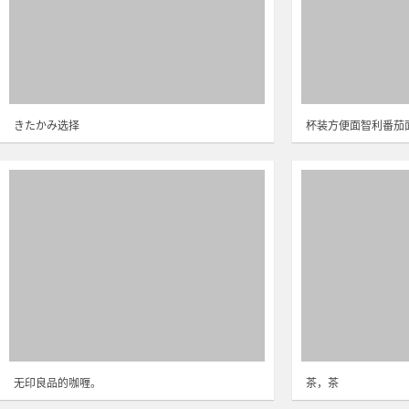
きたかみ选择
杯装方便面智利番茄
无印良品的咖喱。
茶，茶