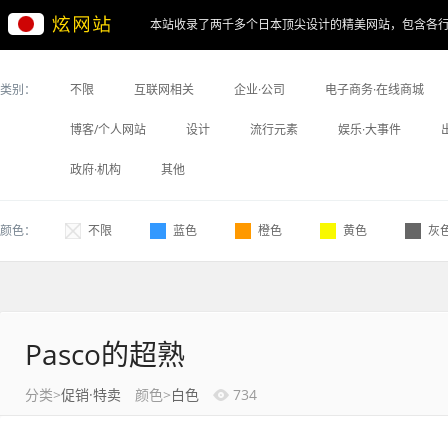
本站收录了两千多个日本顶尖设计的精美网站，包含各
类别：
不限
互联网相关
企业·公司
电子商务·在线商城
博客/个人网站
设计
流行元素
娱乐·大事件
政府·机构
其他
颜色：
不限
蓝色
橙色
黄色
灰
Pasco的超熟
分类>
促销·特卖
颜色>
白色
734