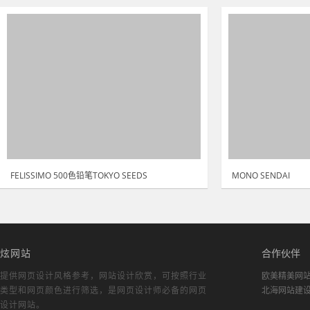
FELISSIMO 500色铅笔TOKYO SEEDS
MONO SENDAI
炫网站
合作伙伴
提供网页设计风格参考，
网站设计欣赏
，可按照行业
欧美精美网
类型和网页颜色进行筛选，是网页设计师必备的
网页
北海网站建
设计网站
。